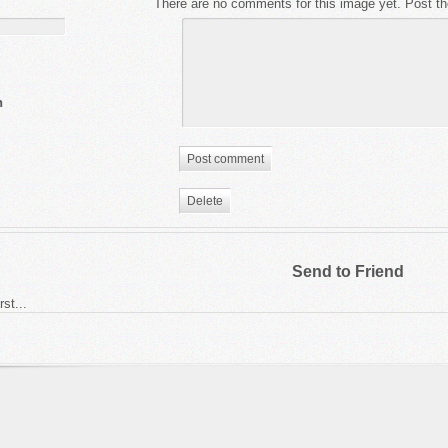
There are no comments for this image yet. Post th
n
Send to Friend
rst...