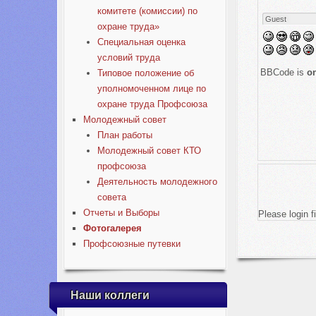
комитете (комиссии) по
охране труда»
Специальная оценка
условий труда
BBCode is
o
Типовое положение об
уполномоченном лице по
охране труда Профсоюза
Молодежный совет
План работы
Молодежный совет КТО
профсоюза
Деятельность молодежного
совета
Отчеты и Выборы
Please login fi
Фотогалерея
Профсоюзные путевки
Наши коллеги