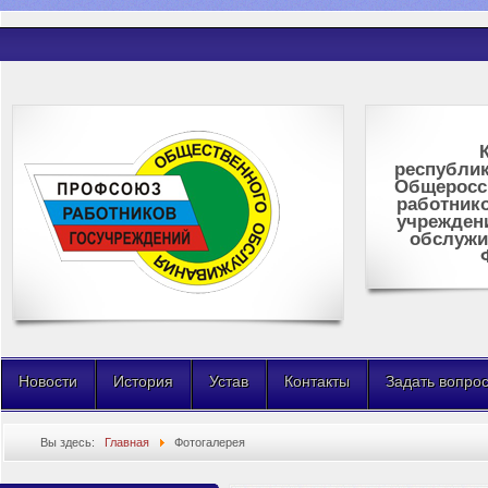
республик
Общеросс
работник
учрежден
обслужи
Новости
История
Устав
Контакты
Задать вопро
Вы здесь:
Главная
Фотогалерея