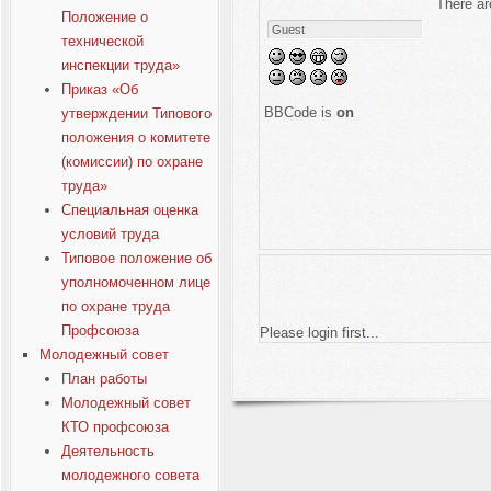
There ar
Положение о
технической
инспекции труда»
Приказ «Об
BBCode is
on
утверждении Типового
положения о комитете
(комиссии) по охране
труда»
Специальная оценка
условий труда
Типовое положение об
уполномоченном лице
по охране труда
Профсоюза
Please login first...
Молодежный совет
План работы
Молодежный совет
КТО профсоюза
Деятельность
молодежного совета