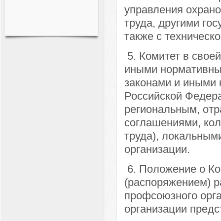
управления охрано
труда, другими го
также с техническ
5. Комитет в свое
иными нормативны
законами и иными
Российской Федера
региональным, от
соглашениями, кол
труда), локальны
организации.
6. Положение о Ко
(распоряжением) р
профсоюзного орга
организации предс