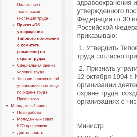
здравоохранения и
Положение о
утвержденного пос
технической
Федерации от 30 и
инспекции труда»
Приказ «Об
Российской Федераци
утверждении
приказываю:
Типового положения
о комитете
1. Утвердить Типо
(комиссии) по
труда согласно пр
охране труда»
Специальная оценка
2. Признать утрат
условий труда
12 октября 1994 г
Типовое положение об
организации деяте
уполномоченном лице
охране труда, соз
по охране труда
Профсоюза
организациях с чи
Молодежный совет
План работы
Молодежный совет
Министр
КТО профсоюза
Деятельность