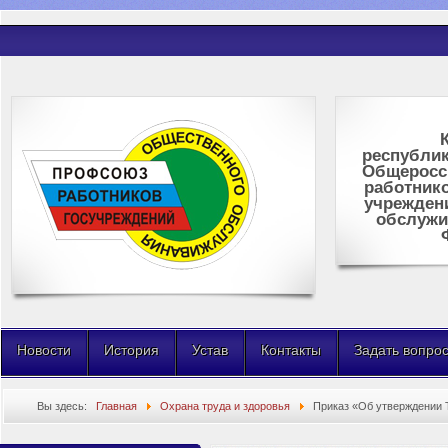
республик
Общеросс
работник
учрежден
обслужи
Новости
История
Устав
Контакты
Задать вопро
Вы здесь:
Главная
Охрана труда и здоровья
Приказ «Об утверждении Т
охране труда»