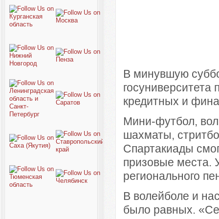
В минувшую суббо
госуниверситета 
кредитных и фина
Мини-футбол, вол
шахматы, стритбол
Спартакиады смог
призовые места. 
регионального пе
В волейболе и на
было равных. «Се