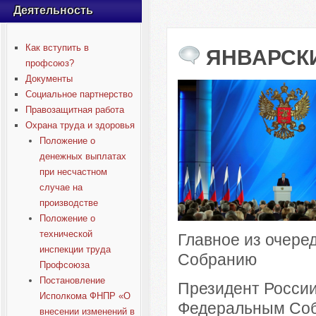
Деятельность
Как вступить в
ЯНВАРСК
профсоюз?
Документы
Социальное партнерство
Правозащитная работа
Охрана труда и здоровья
Положение о
денежных выплатах
при несчастном
случае на
производстве
Положение о
технической
Главное из очере
инспекции труда
Собранию
Профсоюза
Постановление
Президент России
Исполкома ФНПР «О
Федеральным Соб
внесении изменений в