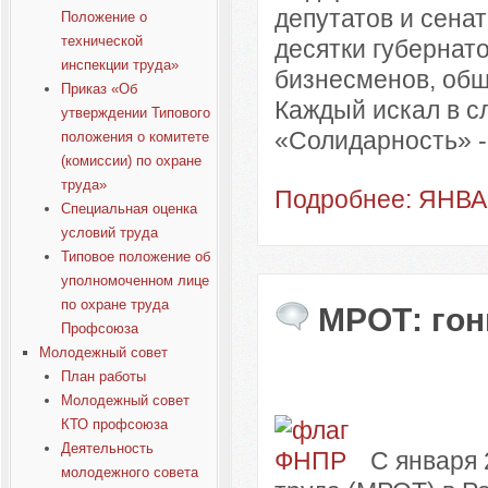
депутатов и сена
Положение о
технической
десятки губернат
инспекции труда»
бизнесменов, общ
Приказ «Об
Каждый искал в сл
утверждении Типового
«Солидарность» -
положения о комитете
(комиссии) по охране
труда»
Подробнее: ЯНВ
Специальная оценка
условий труда
Типовое положение об
уполномоченном лице
по охране труда
МРОТ: гон
Профсоюза
Молодежный совет
План работы
Молодежный совет
КТО профсоюза
Деятельность
С января
молодежного совета