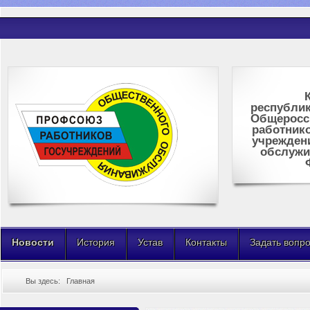
республик
Общеросс
работник
учрежден
обслужи
Новости
История
Устав
Контакты
Задать вопр
Вы здесь:
Главная