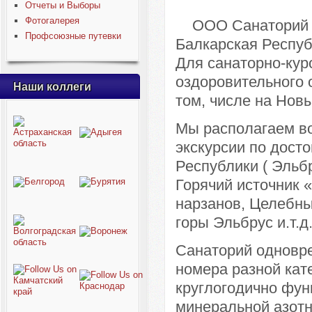
Отчеты и Выборы
Фотогалерея
ООО Санаторий «Г
Профсоюзные путевки
Балкарская Респуб
Для санаторно-куро
оздоровительного 
Наши коллеги
том, числе на Новы
Мы располагаем во
экскурсии по дост
Республики ( Эльб
Горячий источник 
нарзанов, Целебны
горы Эльбрус и.т.д.
Санаторий одновр
номера разной кат
круглогодично фун
минеральной азотн