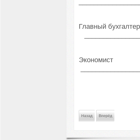
________________
Главны
_______________
Эко
________________
Назад
Вперёд