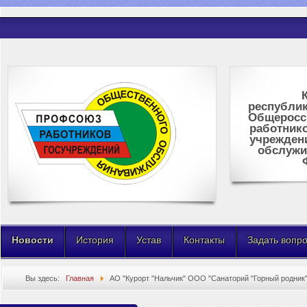
республик
Общеросс
работник
учрежден
обслужи
Новости
История
Устав
Контакты
Задать вопр
Вы здесь:
Главная
АО "Курорт "Нальчик" ООО "Санаторий "Горный родник