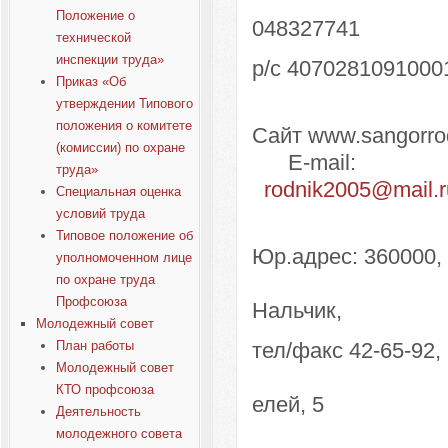
Положение о
048327741
технической
инспекции труда»
р/с 407
Приказ «Об
к/с 3010
утверждении Типового
положения о комитете
Сайт w
(комиссии) по охране
E-mail:
труда»
rodnik2005@mail.r
Специальная оценка
условий труда
Типовое положение об
Юр.адрес: 360000, 
уполномоченном лице
Факт.ад
по охране труда
Профсоюза
Нальчик,
Молодежный совет
План работы
тел/факс 42
Молодежный совет
прое
КТО профсоюза
елей, 5
Деятельность
молодежного совета