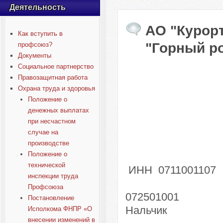
Деятельность
АО "Курор
Как вступить в
"Горный р
профсоюз?
Документы
Социальное партнерство
Правозащитная работа
Охрана труда и здоровья
Положение о
денежных выплатах
при несчастном
случае на
производстве
Положение о
технической
ИНН 0711001107
инспекции труда
Профсоюза
072501001 Ба
Постановление
Нальчи
Исполкома ФНПР «О
внесении изменений в