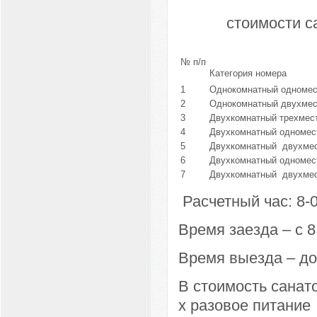
стоимости с
№ п/п
Категория номера
1
Однокомнатный одномест
2
Однокомнатный двухмест
3
Двухкомнатный трехмест
4
Двухкомнатный одномес
5
Двухкомнатный двухмес
6
Двухкомнатный одномест
7
Двухкомнатный двухмес
Расчетный час: 8-
Время заезда – с 8
Время выезда – до
В стоимость санато
х разовое питание