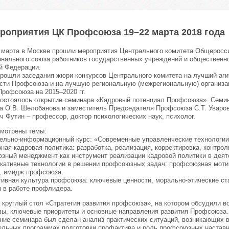
роприятия ЦК Профсоюза 19–22 марта 2018 года
2 марта в Москве прошли мероприятия Центрального комитета Общеросс
нального союза работников государственных учреждений и общественн
й Федерации.
прошли заседания жюри конкурсов Центрального комитета на лучший аги
сти Профсоюза и на лучшую региональную (межрегиональную) органи
Профсоюза на 2015–2020 гг.
состоялось открытие семинара «Кадровый потенциал Профсоюза». Семи
 О.В. Шелобанова и заместитель Председателя Профсоюза С.Т. Уваров
ч Футин – профессор, доктор психологических наук, психолог.
мотрены темы:
ельно-информационный курс: «Современные управленческие технологии
ная кадровая политика: разработка, реализация, корректировка, контро
зный менеджмент как инструмент реализации кадровой политики в деят
кативные технологии в решении профсоюзных задач: профсоюзная моти
, имидж профсоюза.
тивная культура профсоюза: ключевые ценности, морально-этические ст
 в работе профлидера.
 круглый стол «Стратегия развития профсоюза», на котором обсудили 
вы, ключевые приоритеты и основные направления развития Профсоюза.
ние семинара был сделан анализ практических ситуаций, возникающих в
ельных программах подготовки профактива и роль профсоюзных наставни