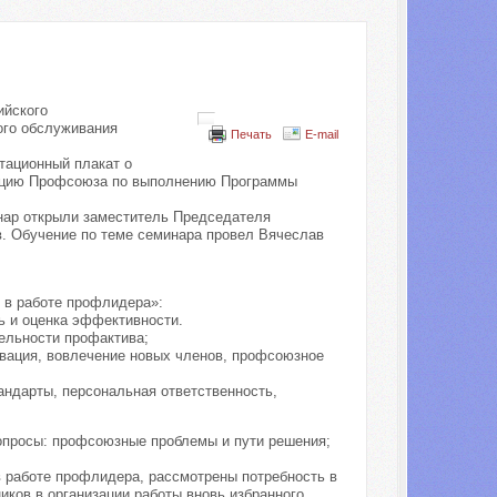
ийского
ого обслуживания
Печать
E-mail
тационный плакат о
зацию Профсоюза по выполнению Программы
нар открыли заместитель Председателя
. Обучение по теме семинара провел Вячеслав
 в работе профлидера»:
ль и оценка эффективности.
ельности профактива;
вация, вовлечение новых членов, профсоюзное
андарты, персональная ответственность,
вопросы: профсоюзные проблемы и пути решения;
 работе профлидера, рассмотрены потребность в
ков в организации работы вновь избранного