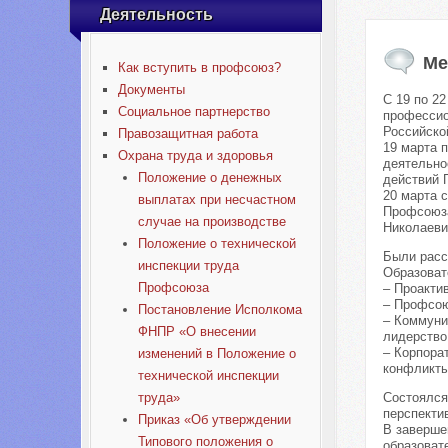
Деятельность
Ме
Как вступить в профсоюз?
Документы
С 19 по 2
Социальное партнерство
профессио
Российско
Правозащитная работа
19 марта 
Охрана труда и здоровья
деятельно
Положение о денежных
действий 
20 марта 
выплатах при несчастном
Профсоюза
случае на производстве
Николаеви
Положение о технической
Были расс
инспекции труда
Образоват
Профсоюза
– Проактив
– Профсою
Постановление Исполкома
– Коммуни
ФНПР «О внесении
лидерство
– Корпора
изменений в Положение о
конфликты
технической инспекции
труда»
Состоялся
перспекти
Приказ «Об утверждении
В заверше
Типового положения о
образоват