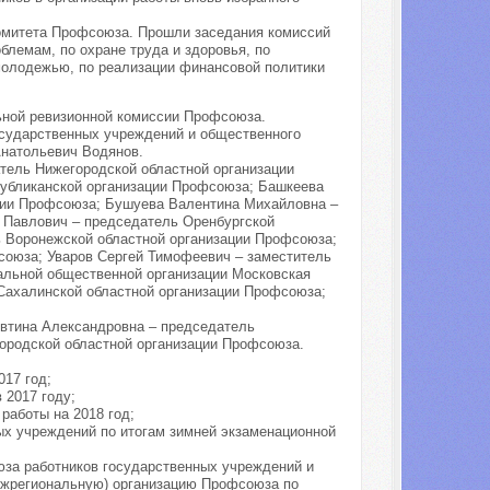
комитета Профсоюза. Прошли заседания комиссий
лемам, по охране труда и здоровья, по
 молодежью, по реализации финансовой политики
ной ревизионной комиссии Профсоюза.
сударственных учреждений и общественного
натольевич Водянов.
тель Нижегородской областной организации
убликанской организации Профсоюза; Башкеева
ции Профсоюза; Бушуева Валентина Михайловна –
 Павлович – председатель Оренбургской
 Воронежской областной организации Профсоюза;
союза; Уваров Сергей Тимофеевич – заместитель
льной общественной организации Московская
Сахалинской областной организации Профсоюза;
евтина Александровна – председатель
ородской областной организации Профсоюза.
017 год;
 2017 году;
работы на 2018 год;
х учреждений по итогам зимней экзаменационной
юза работников государственных учреждений и
ежрегиональную) организацию Профсоюза по