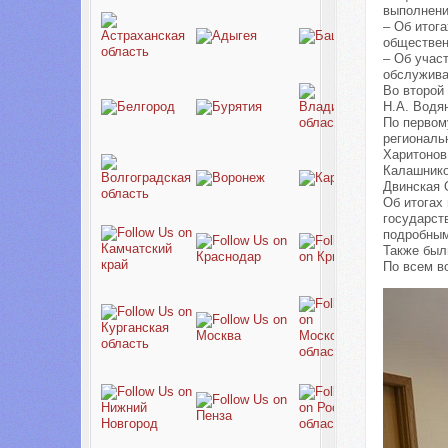
выполнени
– Об итог
обществен
– Об учас
обслужива
Во второй
Н.А. Водя
По первом
региональ
Харитонов
Калашнико
Двинская 
Об итогах
государст
подробным
Также был
По всем в