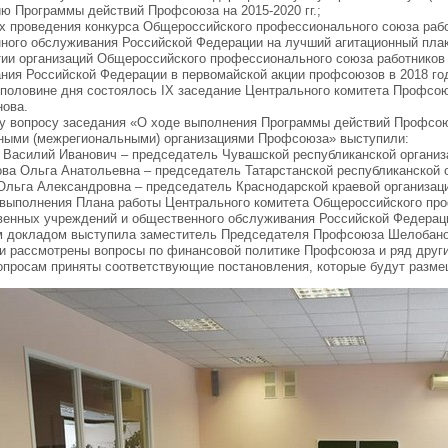
ю Программы действий Профсоюза на 2015-2020 гг.;
ах проведения конкурса Общероссийского профессионального союза раб
ного обслуживания Российской Федерации на лучший агитационный пла
тии организаций Общероссийского профессионального союза работников
ния Российской Федерации в первомайской акции профсоюзов в 2018 год
 половине дня состоялось IX заседание Центрального комитета Профсо
нова.
у вопросу заседания «О ходе выполнения Программы действий Профсо
ными (межрегиональными) организациями Профсоюза» выступили:
 Василий Иванович – председатель Чувашской республиканской органи
ва Ольга Анатольевна – председатель Татарстанской республиканской 
Ольга Александровна – председатель Краснодарской краевой организац
 выполнения Плана работы Центрального комитета Общероссийского пр
венных учреждений и общественного обслуживания Российской Федерации
 докладом выступила заместитель Председателя Профсоюза Шелобано
и рассмотрены вопросы по финансовой политике Профсоюза и ряд други
опросам приняты соответствующие постановления, которые будут разм