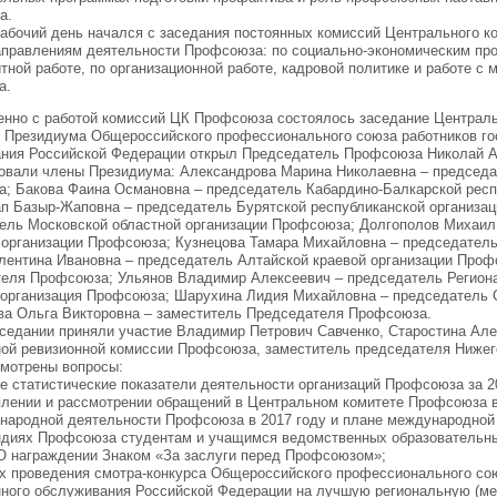
а.
рабочий день начался с заседания постоянных комиссий Центрального 
аправлениям деятельности Профсоюза: по социально-экономическим проб
тной работе, по организационной работе, кадровой политике и работе с
а.
нно с работой комиссий ЦК Профсоюза состоялось заседание Централь
 Президиума Общероссийского профессионального союза работников го
ния Российской Федерации открыл Председатель Профсоюза Николай А
овали члены Президиума: Александрова Марина Николаевна – председа
; Бакова Фаина Османовна – председатель Кабардино-Балкарской респ
п Базыр-Жаповна – председатель Бурятской республиканской организа
ель Московской областной организации Профсоюза; Долгополов Михаил
 организации Профсоюза; Кузнецова Тамара Михайловна – председатель
лентина Ивановна – председатель Алтайской краевой организации Проф
еля Профсоюза; Ульянов Владимир Алексеевич – председатель Региона
 организация Профсоюза; Шарухина Лидия Михайловна – председатель 
а Ольга Викторовна – заместитель Председателя Профсоюза.
аседании приняли участие Владимир Петрович Савченко, Старостина Ал
ой ревизионной комиссии Профсоюза, заместитель председателя Нижег
мотрены вопросы:
е статистические показатели деятельности организаций Профсоюза за 2
плении и рассмотрении обращений в Центральном комитете Профсоюза в
народной деятельности Профсоюза в 2017 году и плане международной 
ндиях Профсоюза студентам и учащимся ведомственных образовательны
 О награждении Знаком «За заслуги перед Профсоюзом»;
ах проведения смотра-конкурса Общероссийского профессионального со
ного обслуживания Российской Федерации на лучшую региональную (м