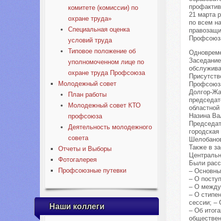
профактив
комитете (комиссии) по
21 марта 
охране труда»
по всем н
Специальная оценка
правозащи
Профсоюз
условий труда
Типовое положение об
Одновреме
Заседание
уполномоченном лице по
обслужива
охране труда Профсоюза
Присутств
Молодежный совет
Профсоюза
Долгор-Жа
План работы
председат
Молодежный совет КТО
областной
Назина Ва
профсоюза
Председат
Деятельность молодежного
городская
совета
Шелобанов
Также в з
Отчеты и Выборы
Центральн
Фотогалерея
Были расс
Профсоюзные путевки
– Основны
– О посту
– О между
– О стипе
сессии; –
Наши коллеги
– Об итог
обществен