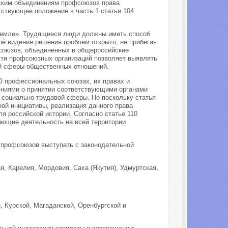
ским объединениям профсоюзов права
ствующее положение в часть 1 статьи 104
земле». Трудящиеся люди должны иметь способ
оё видение решения проблем открыто, не прибегая
фсоюзов, объединенных в общероссийские
сти профсоюзных организаций позволяет выявлять
ой сферы общественных отношений.
«О профессиональных союзах, их правах и
ениями о принятии соответствующими органами
 социально-трудовой сферы. Но поскольку статья
ой инициативы, реализация данного права
я российской истории. Согласно статье 110
ляющие деятельность на всей территории
 профсоюзов выступать с законодательной
я, Карелия, Мордовия, Саха (Якутия), Удмуртская,
, Курской, Магаданской, Оренбургской и