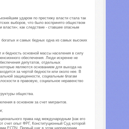
ьезнейшим ударом по престижу власти стала так
тских выборов, что было воспринято обществом
и власти»; как следствие - ставшее опасным
 богатых и самых бедных одна из самых высоких
т и бедность основной массы населения в силу
пенсионного обеспечения. Люди искренне не
обеспечения депутатов, отдельных
, которые являются основанием для выхода на
одится за чертой бедности или около нее. В
циальной защищенности, социальным благам
плоскости в правовую, социальное неравенство
труктуры общества.
ления в основном за счет мигрантов.
и;
ационального права над международным (как его
т счет опыт ФРГ, Конституционный Суд которой
ями ЕСПЧ. Первый шаг в этом направлении