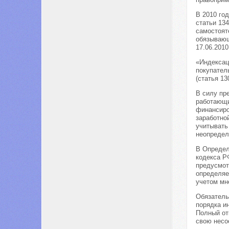
В 2010 го
статьи 13
самостоят
обязывающ
17.06.201
«Индексац
покупател
(статья 1
В силу пр
работающи
финансиро
заработно
учитывать 
неопредел
В Определ
кодекса Р
предусмот
определяе
учетом мн
Обязатель
порядка и
Полный от
свою несо