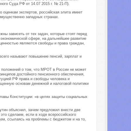
го Суда РФ от 14.07 2015 г. № 21-П).
о оценкам экспертов, российская элита имеет
еимущественно западных странах.
ны зависеть от тех задач, которые стоят перед
-экономической сфере, на дальнейшее развитие
 ценностью являются свободы и права граждан,
сего называют повышение пенсий, зарплат и
 положений о том, что МРОТ в России не может
ринципов достойного пенсионного обеспечения,
туцией РФ права и свободы человека и
ященную основам денежной и налоговой политики
главы Конституции: «в целях защиты социальных
утин объяснил, зачем предложил внести две
это сделаем, если в ходе всероссийского
щем, ссылаясь на проблемы с бюджетом и на то,