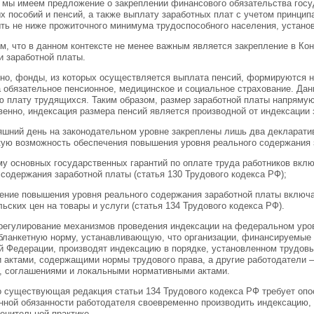
 мы имеем предложение о закреплении финансового обязательства гос
х пособий и пенсий, а также выплату заработных плат с учетом принцип
ть не ниже прожиточного минимума трудоспособного населения, устано
м, что в данном контексте не менее важным является закрепление в Ко
и заработной платы.
тно, фонды, из которых осуществляется выплата пенсий, формируются н
а обязательное пенсионное, медицинское и социальное страхование. Да
ю плату трудящихся. Таким образом, размер заработной платы напряму
венно, индексация размера пенсий является производной от индексации 
яшний день на законодательном уровне закреплены лишь два декларат
ую возможность обеспечения повышения уровня реального содержания 
ему основных государственных гарантий по оплате труда работников в
 содержания заработной платы (статья 130 Трудового кодекса РФ);
чение повышения уровня реального содержания заработной платы включа
ьских цен на товары и услуги (статья 134 Трудового кодекса РФ).
регулирование механизмов проведения индексации на федеральном уровн
бланкетную норму, устанавливающую, что организации, финансируемые
й Федерации, производят индексацию в порядке, установленном трудо
 актами, содержащими нормы трудового права, а другие работодатели –
, соглашениями и локальными нормативными актами.
о существующая редакция статьи 134 Трудового кодекса РФ требует опо
нной обязанности работодателя своевременно производить индексацию, 
енительной практике.