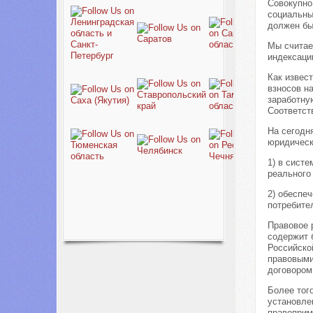
Совокупно
социальны
должен бы
Мы считае
индексаци
Как извес
взносов н
заработну
Соответст
На сегодн
юридическ
1) в сист
реального
2) обеспе
потребител
Правовое 
содержит 
Российско
правовыми
договором
Более тог
установле
правоприм