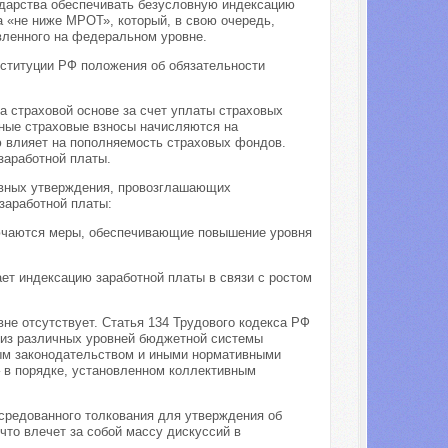
ударства обеспечивать безусловную индексацию
а «не ниже МРОТ», который, в свою очередь,
вленного на федеральном уровне.
нституции РФ положения об обязательности
а страховой основе за счет уплаты страховых
нные страховые взносы начисляются на
ю влияет на пополняемость страховых фондов.
заработной платы.
ивных утверждения, провозглашающих
заработной платы:
ключаются меры, обеспечивающие повышение уровня
ет индексацию заработной платы в связи с ростом
е отсутствует. Статья 134 Трудового кодекса РФ
 из различных уровней бюджетной системы
вым законодательством и иными нормативными
 в порядке, установленном коллективным
средованного толкования для утверждения об
что влечет за собой массу дискуссий в