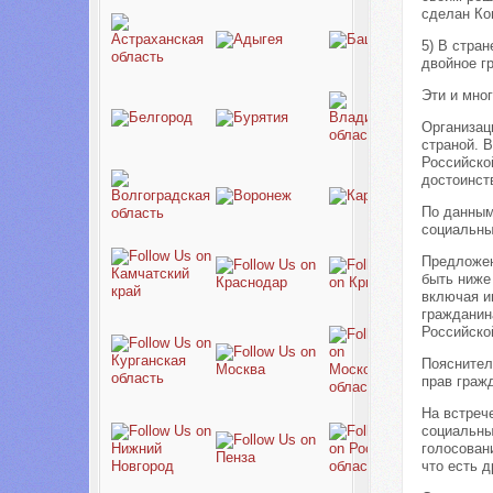
сделан Ко
5) В стра
двойное г
Эти и мно
Организац
страной. 
Российско
достоинств
По данным
социальны
Предложен
быть ниже
включая и
гражданин
Российской
Пояснител
прав граж
На встреч
социальны
голосован
что есть 