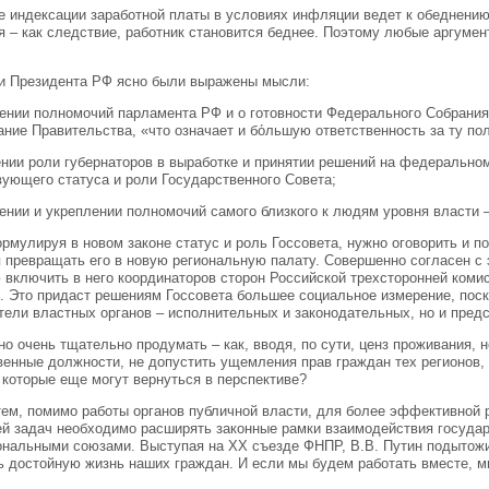
е индексации заработной платы в условиях инфляции ведет к обеднению
я – как следствие, работник становится беднее. Поэтому любые аргумен
и Президента РФ ясно были выражены мысли:
рении полномочий парламента РФ и о готовности Федерального Собрания
ние Правительства, «что означает и бо́льшую ответственность за ту пол
ении роли губернаторов в выработке и принятии решений на федерально
вующего статуса и роли Государственного Совета;
рении и укреплении полномочий самого близкого к людям уровня власти 
ормулируя в новом законе статус и роль Госсовета, нужно оговорить и п
я превращать его в новую региональную палату. Совершенно согласен с
 включить в него координаторов сторон Российской трехсторонней коми
. Это придаст решениям Госсовета большее социальное измерение, поск
тели властных органов – исполнительных и законодательных, но и пред
но очень тщательно продумать – как, вводя, по сути, ценз проживания, 
венные должности, не допустить ущемления прав граждан тех регионов, 
, которые еще могут вернуться в перспективе?
тем, помимо работы органов публичной власти, для более эффективной 
й задач необходимо расширять законные рамки взаимодействия государс
нальными союзами. Выступая на XX съезде ФНПР, В.В. Путин подытожил:
ь достойную жизнь наших граждан. И если мы будем работать вместе, м