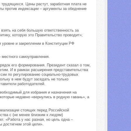
 трудящихся. Цены растут, заработная плата не
ты против индексации – аргументы за обеднение
 взять на себя большую ответственность за
итику, которую это Правительство проводит»;
м уровне и закреплении в Конституции РФ
– местного самоуправления.
орядок его формирования. Президент сказал о том,
 этим. И в рамках расширения представительства
ссии по регулированию социально-трудовых
ольку в нем будут заседать не только
ставители работодателей.
необходимый для избрания и назначения на
которые недавно «вернулись в родную гавань», а
реализации стоящих перед Российской
тва с (не менее близким к людям)
 «Работа у нас разная, но цель одна –
ы достигнем этой цели».