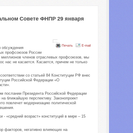
альном Совете ФНПР 29 января
Печать
E-mail
я обсуждения
мых профсоюзов России
0 миллионов членов отраслевых профсоюзов, мы
ос нас не касается. Касается, причем не только
 соответствии со статьей 84 Конституции РФ внес
итуции Российской Федерации «О
сти».
ом послании Президента Российской Федерации
 на ближайшую перспективу. Законопроект
что повлечет модернизацию политической
ешения.
 - «средний возраст» конституций в мире – 15
ор факторов, негативно влияющих на