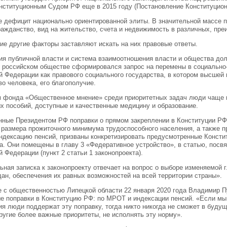
нституционным Судом РФ еще в 2015 году (Постановление Конституционно
не дефицит национально ориентированной элиты. В значительной массе п
ражданство, вид на жительство, счета и недвижимость в различных, пр
гие другие факторы заставляют искать на них правовые ответы.
ия публичной власти и система взаимоотношения власти и общества долж
В российском обществе сформировался запрос на перемены в социально
й Федерации как правового социального государства, в котором высшей
о человека, его благополучие.
 фонда «Общественное мнение» среди приоритетных задач люди чаще в
х пособий, доступные и качественные медицину и образование.
ные Президентом РФ поправки о прямом закреплении в Конституции РФ
 размера прожиточного минимума трудоспособного населения, а также п
ндексацию пенсий, призваны конкретизировать предусмотренные Консти
а. Они помещены в главу 3 «Федеративное устройство», в статью, посв
 Федерации (пункт 2 статьи 1 законопроекта).
ьная записка к законопроекту отвечает на вопрос о выборе изменяемой 
дан, обеспечения их равных возможностей на всей территории страны».
е с общественностью Липецкой области 22 января 2020 года Владимир П
е поправки в Конституцию РФ: по МРОТ и индексации пенсий. «Если мы 
ия люди поддержат эту поправку, тогда никто никогда не сможет в буду
другие более важные приоритеты, не исполнять эту норму».