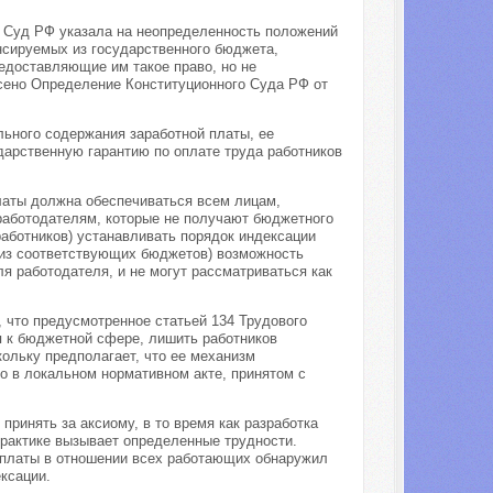
 Суд РФ указала на неопределенность положений
нсируемых из государственного бюджета,
едоставляющие им такое право, но не
сено Определение Конституционного Суда РФ от
ьного содержания заработной платы, ее
дарственную гарантию по оплате труда работников
платы должна обеспечиваться всем лицам,
аботодателям, которые не получают бюджетного
работников) устанавливать порядок индексации
 из соответствующих бюджетов) возможность
ля работодателя, и не могут рассматриваться как
 что предусмотренное статьей 134 Трудового
я к бюджетной сфере, лишить работников
кольку предполагает, что ее механизм
о в локальном нормативном акте, принятом с
ринять за аксиому, в то время как разработка
практике вызывает определенные трудности.
й платы в отношении всех работающих обнаружил
ксации.