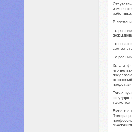
Отсутстви
изменяетс
работника.
В послани
- о расши
формирова
- о повыш
соответст
- о расши
Кстати, ф
что нельз
предлагаю
отношений
представи
Также нуж
государст
также тех
Вместе с 
Федерацие
профессио
обеспечит