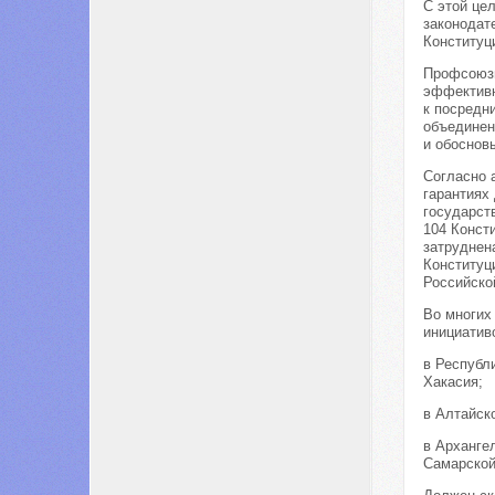
С этой це
законодат
Конституц
Профсоюзы
эффективн
к посредн
объединен
и обоснов
Согласно 
гарантиях
государст
104 Конст
затруднен
Конституц
Российско
Во многих
инициативо
в Республ
Хакасия;
в Алтайск
в Арханге
Самарской