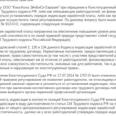
ду ООО "Кока-Кола ЭйчБиСи Евразия" при обращении в Конституционный
4 Трудового кодекса РФ: либо как обязывающие работодателей, не фина
ельно устанавливать порядок индексации заработной платы, либо как пр
ие осуществлять такое регулирование. По данному вопросу было выне
0 № 913-О-О, содержащее следующие позиции:
ия заработной платы направлена на обеспечение повышения уровня реал
ьной способности и по своей правовой природе представляет собой госу
30 Трудового кодекса Российской Федерации).
едписаний статей 2, 130 и 134 данного Кодекса индексация заработной 
м по трудовому договору. Нормативные положения, предоставляющие р
вания, права самостоятельно (в том числе с участием представителей 
й платы, обеспечивает им (в отличие от работодателей, финансируемых
всю совокупность обстоятельств, значимых как для работников, так и д
енные и нарушающие их конституционные права».
ении Конституционного Суда РФ от 17.07.2014 № 1707-О было отмечено,
Ф правовое регулирование не позволяет работодателю, не относящемус
ренной законом гарантии и уклониться от установления индексации, пос
тся при заключении коллективного договора или трудового договора либ
ения выборного органа первичной профсоюзной организации.
ность индексации в контексте позиций Конституционного Суда РФ можно п
ндексации в виду диспозитивности статьи 134 Трудового кодекса РФ на 
каз от общего централизованного регулирования индексации заработно
стоятельность: далеко не у всех работодателей утвержден порядок инде