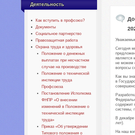
Деятельность
До
Как вступить в профсоюз?
Документы
20
Социальное партнерство
Уважаемые
Правозащитная работа
Охрана труда и здоровья
Сегодня м
предложен
Положение о денежных
является 
выплатах при несчастном
не можем о
случае на производстве
вопросы с
Положение о технической
Как вы зн
инспекции труда
в Государ
совершенс
Профсоюза
Постановление Исполкома
Разработк
Федеральн
ФНПР «О внесении
содержит 
изменений в Положение о
системы, 
технической инспекции
В декабре
труда»
лет).
Приказ «Об утверждении
На наш вз
Типового положения о