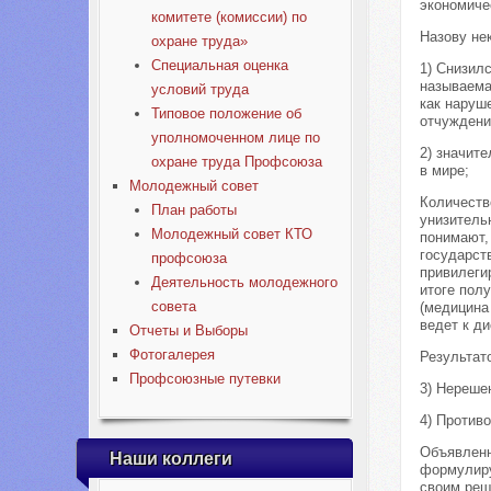
экономиче
комитете (комиссии) по
Назову нек
охране труда»
Специальная оценка
1) Снизил
называема
условий труда
как наруш
Типовое положение об
отчуждени
уполномоченном лице по
2) значит
охране труда Профсоюза
в мире;
Молодежный совет
Количеств
План работы
унизитель
Молодежный совет КТО
понимают,
государст
профсоюза
привилеги
Деятельность молодежного
итоге пол
совета
(медицина
ведет к д
Отчеты и Выборы
Фотогалерея
Результат
Профсоюзные путевки
3) Нереше
4) Против
Объявленн
Наши коллеги
формулиру
своим реш