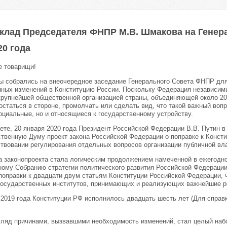
клад Председателя ФНПР М.В. Шмакова на Генер
20 годa
 товарищи!
ы собрались на внеочередное заседание Генерального Совета ФНПР дл
ных изменений в Конституцию России. Поскольку Федерация независи
крупнейшей общественной организацией страны, объединяющей около 2
статься в стороне, промолчать или сделать вид, что такой важный вопр
оциальные, но и относящиеся к государственному устройству.
аете, 20 января 2020 года Президент Российской Федерации В.В. Путин в
ственную Думу проект закона Российской Федерации о поправке к Конст
твовании регулирования отдельных вопросов организации публичной вла
а законопроекта стала логическим продолжением намеченной в ежегодн
ому Собранию стратегии политического развития Российской Федерации
поправки к двадцати двум статьям Конституции Российской Федерации, 
государственных институтов, принимающих и реализующих важнейшие р
 2019 года Конституции РФ исполнилось двадцать шесть лет (Для справки
гляд причинами, вызвавшими необходимость изменений, стал целый наб