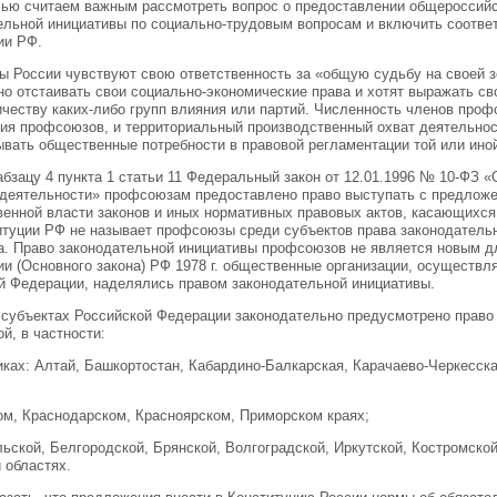
лью считаем важным рассмотреть вопрос о предоставлении общероссий
ельной инициативы по социально-трудовым вопросам и включить соответ
ии РФ.
 России чувствуют свою ответственность за «общую судьбу на своей 
о отстаивать свои социально-экономические права и хотят выражать св
ичеству каких-либо групп влияния или партий. Численность членов про
ия профсоюзов, и территориальный производственный охват деятельно
ывать общественные потребности в правовой регламентации той или ин
абзацу 4 пункта 1 статьи 11 Федеральный закон от 12.01.1996 № 10-ФЗ 
 деятельности» профсоюзам предоставлено право выступать с предлож
венной власти законов и иных нормативных правовых актов, касающихся
итуции РФ не называет профсоюзы среди субъектов права законодательн
а. Право законодательной инициативы профсоюзов не является новым дл
ии (Основного закона) РФ 1978 г. общественные организации, осуществ
й Федерации, наделялись правом законодательной инициативы.
 субъектах Российской Федерации законодательно предусмотрено право
й, в частности:
иках: Алтай, Башкортостан, Кабардино-Балкарская, Карачаево-Черкесска
ом, Краснодарском, Красноярском, Приморском краях;
льской, Белгородской, Брянской, Волгоградской, Иркутской, Костромской
 областях.