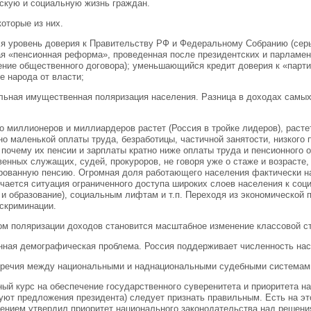
скую и социальную жизнь граждан.
оторые из них.
ся уровень доверия к Правительству РФ и Федеральному Собранию (сер
я «пенсионная реформа», проведенная после президентских и парламен
ение общественного договора); уменьшающийся кредит доверия к «парти
е народа от власти;
ельная имущественная поляризация населения. Разница в доходах самых
о миллионеров и миллиардеров растет (Россия в тройке лидеров), расте
но маленькой оплаты труда, безработицы, частичной занятости, низкого 
 почему их пенсии и зарплаты кратно ниже оплаты труда и пенсионного 
венных служащих, судей, прокуроров, не говоря уже о стаже и возрасте
рованную пенсию. Огромная доля работающего населения фактически нах
учается ситуация ограниченного доступа широких слоев населения к со
 и образование), социальным лифтам и т.п. Переходя из экономической 
искриминации.
ом поляризации доходов становится масштабное изменение классовой с
нная демографическая проблема. Россия поддерживает численность насе
оречия между национальными и наднациональными судебными системам
ый курс на обеспечение государственного суверенитета и приоритета н
ют предложения президента) следует признать правильным. Есть на это
ением утвердил приоритет национального законодательства над решени